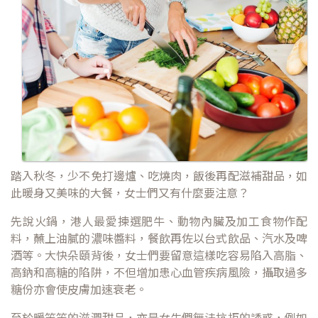
踏入秋冬，少不免打邊爐、吃燒肉，飯後再配滋補甜品，如
此暖身又美味的大餐，女士們又有什麼要注意？
先說火鍋，港人最愛揀選肥牛、動物內臟及加工食物作配
料，蘸上油膩的濃味醬料，餐飲再佐以台式飲品、汽水及啤
酒等。大快朵頤背後，女士們要留意這樣吃容易陷入高脂、
高鈉和高糖的陷阱，不但增加患心血管疾病風險，攝取過多
糖份亦會使皮膚加速衰老。
至於暖笠笠的滋潤甜品，亦是女生們無法抗拒的誘惑，例如