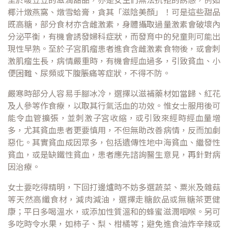
椰汁燉燕窩、燉雪蛤膏，貪其「滋陰美顏」！可是這些甜品
既高糖，部分食材亦含雌激素，身體攝取過量激素會破壞內
分泌平衡，有機會誘發婦科症狀，而發育中的兒童則可能出
現性早熟。至於子宮肌瘤患者進食含雌激素食物後，或會刺
激肌瘤生長，病情嚴重時，有機會經血過多，引致貧血、小
便困難、尿頻或下腹脹痛等症狀，不得不防。
嚴寒時部分人容易手腳冰冷，選擇以滋補藥材如當歸、紅花
及人參等作食療，以取其行氣活血的功效。惟女士服用後可
能令血管擴張，並刺激子宮收縮，或引致來經時經血量增
多，尤其貧血患者更要慎用，不但無助改善病情，反而加劇
惡化。其實貧血成因眾多，包括遺傳性地中海貧血、繼發性
貧血，或是缺鐵性貧血，患者應先諮詢醫生意見，再針對病
因治療。
女士要吃得精明，下回打邊爐時不妨多選蔬菜、粟米及雜菇
等天然高纖食材，減肉減油，選擇走糖飲品或無糖茶更健
康；平日多喝溫水，或添加性質溫和的蜂蜜滋潤咽喉。另可
多吃時令水果，如柿子、梨、柑橘等；避免進食油炸辛辣或