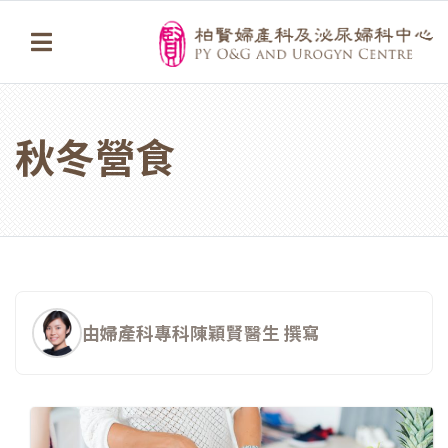
秋冬營食
由婦產科專科陳穎賢醫生 撰寫