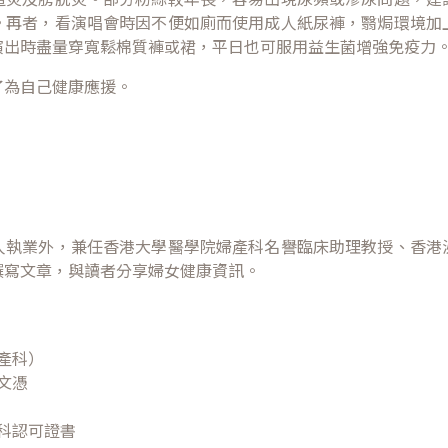
。再者，看演唱會時因不便如廁而使用成人紙尿褲，翳焗環境加
演出時盡量穿寬鬆棉質褲或裙，平日也可服用益生菌增強免疫力
了為自己健康應援。
人執業外，兼任香港大學醫學院婦產科名譽臨床助理教授、香港
撰寫文章，與讀者分享婦女健康資訊。
產科）
文憑
科認可證書