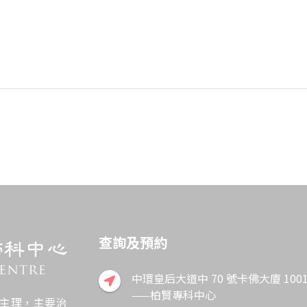
on
查詢及預約
中環皇后大道中 70 號卡佛大廈 1001
——柏賢專科中心
主理，主要治