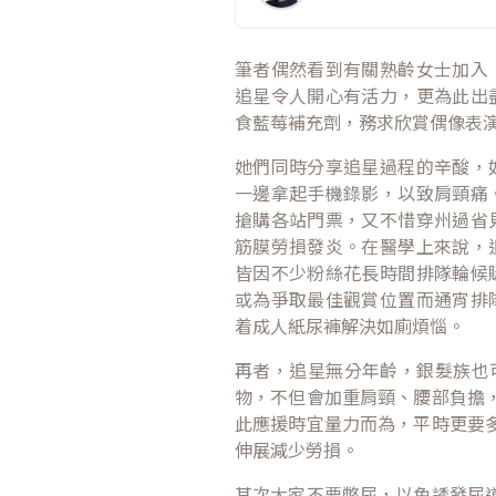
筆者偶然看到有關熟齡女士加入
追星令人開心有活力，更為此出
食藍莓補充劑，務求欣賞偶像表
她們同時分享追星過程的辛酸，
一邊拿起手機錄影，以致肩頸痛
搶購各站門票，又不惜穿州過省
筋膜勞損發炎。在醫學上來說，
皆因不少粉絲花長時間排隊輪候
或為爭取最佳觀賞位置而通宵排
着成人紙尿褲解決如廁煩惱。
再者，追星無分年齡，銀髮族也
物，不但會加重肩頸、腰部負擔
此應援時宜量力而為，平時更要
伸展減少勞損。
其次大家不要憋尿，以免誘發尿