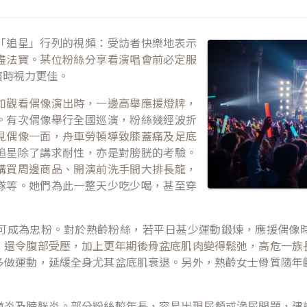
「追星」行列的視頻：受訪者快樂地表示
盡法寶。某位粉絲分享看演唱會前必定服
演時視力更佳。
如觀看偶像演出時，一邊高舉應援燈牌，
。有次偶像舉行全國巡演，粉絲幾經波折
見偶像一面，舟車勞頓導致膝蓋痛及足底
追星除了講求耐性，亦是對膀胱的考驗。
購買周邊商品、開演前洗手間大排長龍，
隊等。她們為此一整天少吃少喝，甚至穿
可成為忠粉。對於熟齡粉絲，若平日甚少運動鍛煉，應援偶像
，還令腹部受壓，加上更年期後骨盆底肌肉變得鬆弛，高危一族
多做運動，延緩全身尤其盆底肌衰退。另外，熟齡女士骨質隨年
道炎及膀胱炎。部分粉絲較年長，容易出現尿頻或滲尿問題，建