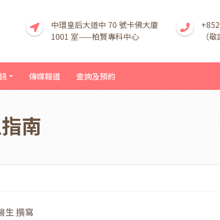
中環皇后大道中 70 號卡佛大廈
+852
1001 室——柏賢專科中心
（敬
訊
傳媒報道
查詢及預約
星指南
醫生 撰寫