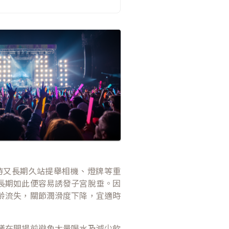
時又長期久站提舉相機、燈牌等重
長期如此便容易誘發子宮脫垂。因
齡流失，關節潤滑度下降，宜適時
議在開場前避免大量喝水及減少飲