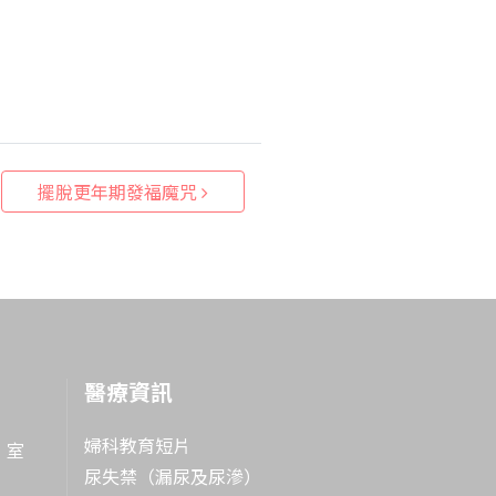
擺脫更年期發福魔咒
醫療資訊
婦科教育短片
 室
尿失禁（漏尿及尿滲）