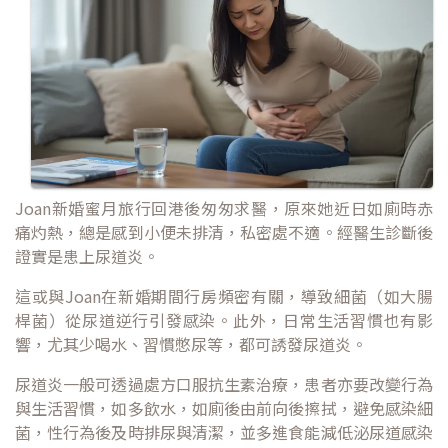
Joan新婚蜜月旅行回港後匆匆求醫，原來她近日如廁時赤
痛灼熱，總是感到小便未排清，私密處不適。經醫生診斷後
證實是患上尿道炎。
這或與Joan在新婚期間行房頻密有關，導致細菌（如大腸
桿菌）從尿道逆行引發感染。此外，日常生活習慣也有影
響，尤其少喝水、習慣憋尿等，都可誘發尿道炎。
尿道炎一般可透過處方口服抗生素治療，患者亦要改變行為
與生活習慣，如多飲水，如廁後由前向後擦拭，避免感染細
菌，性行為後及時排尿與清潔，並多進食能減低泌尿道感染