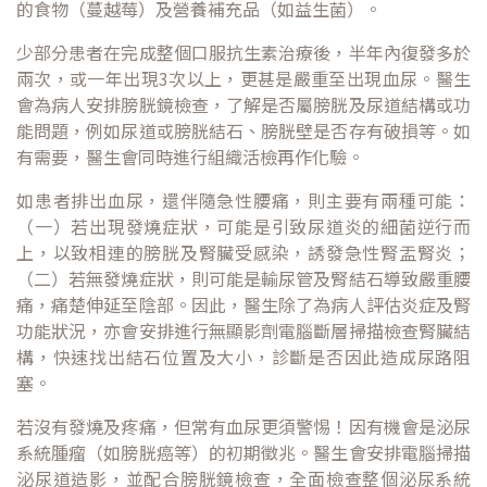
的食物（蔓越莓）及營養補充品（如益生菌）。
少部分患者在完成整個口服抗生素治療後，半年內復發多於
兩次，或一年出現3次以上，更甚是嚴重至出現血尿。醫生
會為病人安排膀胱鏡檢查，了解是否屬膀胱及尿道結構或功
能問題，例如尿道或膀胱結石、膀胱壁是否存有破損等。如
有需要，醫生會同時進行組織活檢再作化驗。
如患者排出血尿，還伴隨急性腰痛，則主要有兩種可能：
（一）若出現發燒症狀，可能是引致尿道炎的細菌逆行而
上，以致相連的膀胱及腎臟受感染，誘發急性腎盂腎炎；
（二）若無發燒症狀，則可能是輸尿管及腎結石導致嚴重腰
痛，痛楚伸延至陰部。因此，醫生除了為病人評估炎症及腎
功能狀況，亦會安排進行無顯影劑電腦斷層掃描檢查腎臟結
構，快速找出結石位置及大小，診斷是否因此造成尿路阻
塞。
若沒有發燒及疼痛，但常有血尿更須警惕！因有機會是泌尿
系統腫瘤（如膀胱癌等）的初期徵兆。醫生會安排電腦掃描
泌尿道造影，並配合膀胱鏡檢查，全面檢查整個泌尿系統